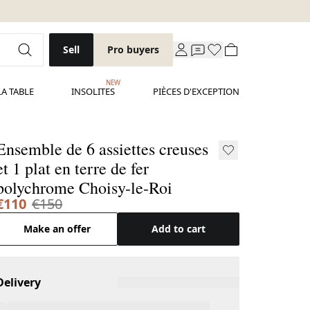
Sell
Pro buyers
NEW
LA TABLE
INSOLITES
PIÈCES D'EXCEPTION
Ensemble de 6 assiettes creuses
et 1 plat en terre de fer
polychrome Choisy-le-Roi
€110
€150
Make an offer
Add to cart
Delivery