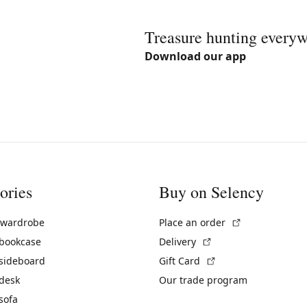
Treasure hunting every
Download our app
ories
Buy on Selency
(External link)
 wardrobe
Place an order
(External link)
 bookcase
Delivery
(External link)
 sideboard
Gift Card
 desk
Our trade program
sofa