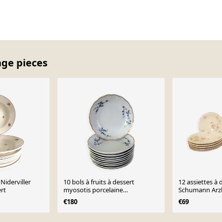
age pieces
Niderviller
10 bols à fruits à dessert
12 assiettes à 
ert
myosotis porcelaine
Schumann Arz
Bernardaud Limoges
€180
€69