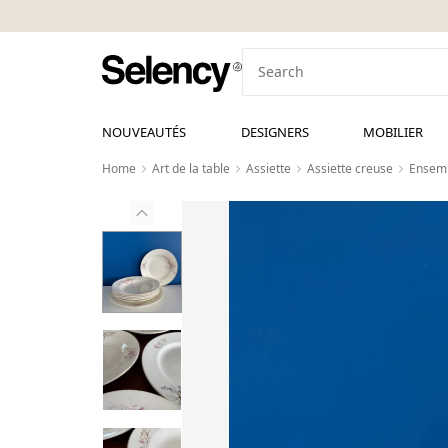
NOUVEAUTÉS
DESIGNERS
MOBILIER
Home
Art de la table
Assiette
Assiette creuse
Ensemb