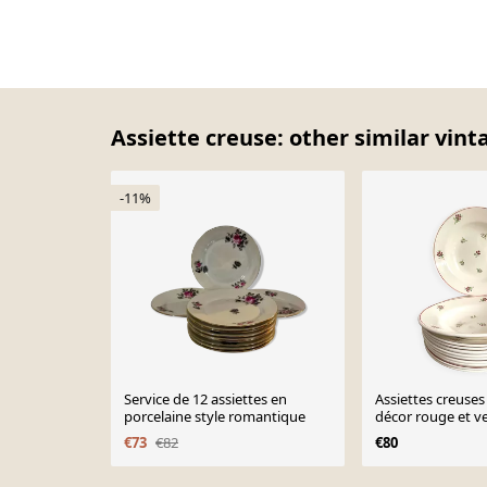
Assiette creuse: other similar vint
-11%
Service de 12 assiettes en
Assiettes creuses 
porcelaine style romantique
décor rouge et v
€73
€82
€80
Page 1 of 10