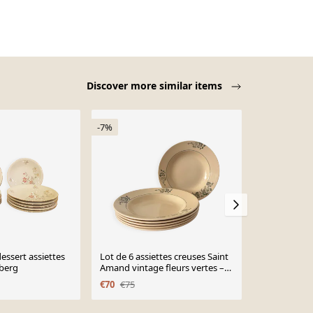
Discover more similar items
-7%
dessert assiettes
Lot de 6 assiettes creuses Saint
Service à de
berg
Amand vintage fleurs vertes –
vintage
Vaissel
€70
€75
€60