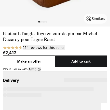
Similars
Page 1 of 6
Fauteuil d'angle Togo en cuir de pin par Michel
Ducaroy pour Ligne Roset
254 reviews for this seller
€2,412
Make an offer
Add to cart
Pay in 3 or 4x with
Delivery