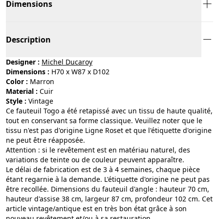
Dimensions
Description
Designer :
Michel Ducaroy
Dimensions :
H70 x W87 x D102
Color :
marron
Material :
cuir
Style :
vintage
Ce fauteuil Togo a été retapissé avec un tissu de haute qualité,
tout en conservant sa forme classique. Veuillez noter que le
tissu n'est pas d'origine Ligne Roset et que l'étiquette d'origine
ne peut être réapposée.
Attention : si le revêtement est en matériau naturel, des
variations de teinte ou de couleur peuvent apparaître.
Le délai de fabrication est de 3 à 4 semaines, chaque pièce
étant regarnie à la demande. L'étiquette d'origine ne peut pas
être recollée. Dimensions du fauteuil d'angle : hauteur 70 cm,
hauteur d'assise 38 cm, largeur 87 cm, profondeur 102 cm. Cet
article vintage/antique est en très bon état grâce à son
nouveau revêtement et/ou à sa restauration.