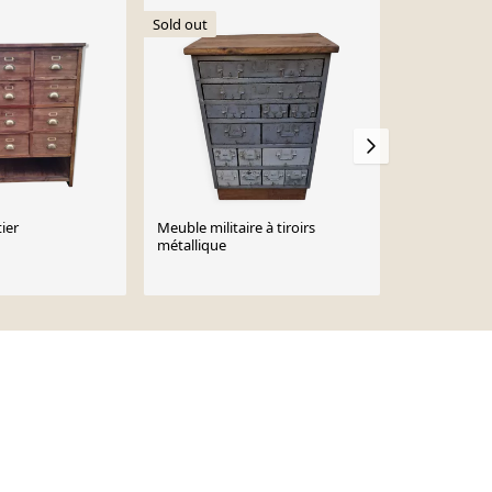
Sold out
ier
Meuble militaire à tiroirs
Ancien meub
métallique
multiples tir
€2,880