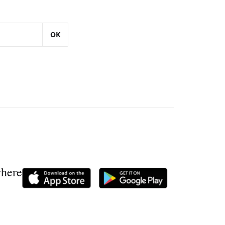
OK
where