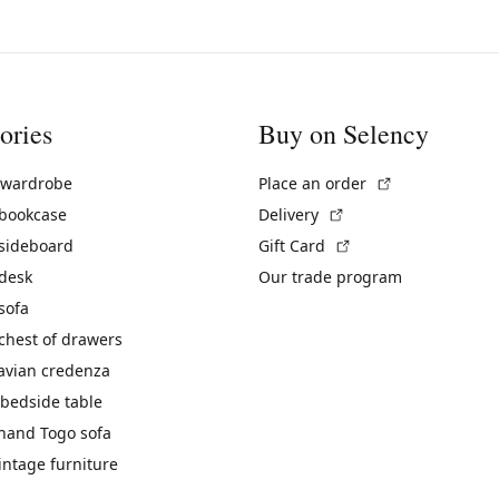
ories
Buy on Selency
(External link)
 wardrobe
Place an order
(External link)
 bookcase
Delivery
(External link)
 sideboard
Gift Card
 desk
Our trade program
sofa
chest of drawers
avian credenza
bedside table
hand Togo sofa
vintage furniture