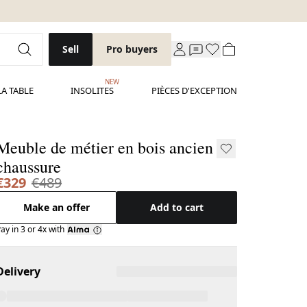
Sell
Pro buyers
NEW
LA TABLE
INSOLITES
PIÈCES D'EXCEPTION
Meuble de métier en bois ancien
chaussure
€329
€489
Make an offer
Add to cart
ay in 3 or 4x with
Delivery