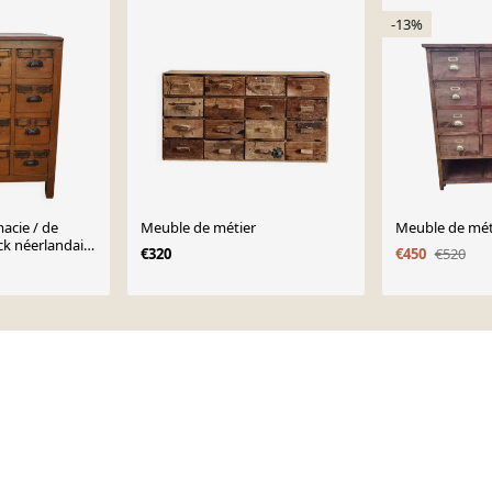
-13%
acie / de
Meuble de métier
Meuble de mét
ck néerlandais
€320
€450
€520
1930