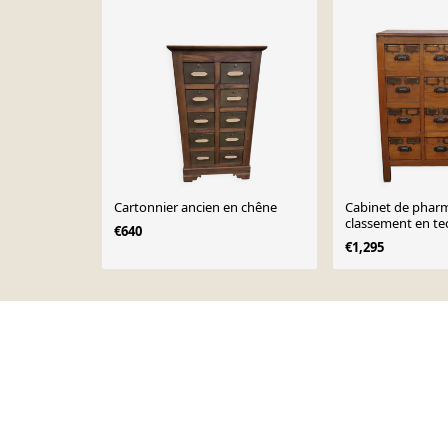
Cartonnier ancien en chêne
Cabinet de pharm
classement en te
€640
vintage, années 
€1,295
Page 1 of 10