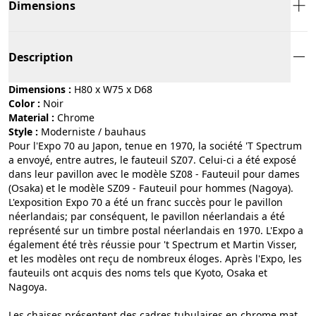
Dimensions
Description
Dimensions :
H80 x W75 x D68
Color :
noir
Material :
chrome
Style :
moderniste / bauhaus
Pour l'Expo 70 au Japon, tenue en 1970, la société 'T Spectrum
a envoyé, entre autres, le fauteuil SZ07. Celui-ci a été exposé
dans leur pavillon avec le modèle SZ08 - Fauteuil pour dames
(Osaka) et le modèle SZ09 - Fauteuil pour hommes (Nagoya).
L'exposition Expo 70 a été un franc succès pour le pavillon
néerlandais; par conséquent, le pavillon néerlandais a été
représenté sur un timbre postal néerlandais en 1970. L'Expo a
également été très réussie pour 't Spectrum et Martin Visser,
et les modèles ont reçu de nombreux éloges. Après l'Expo, les
fauteuils ont acquis des noms tels que Kyoto, Osaka et
Nagoya.
Les chaises présentent des cadres tubulaires en chrome mat,