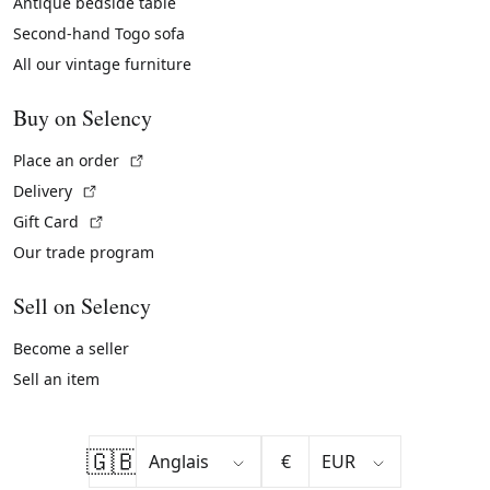
Antique bedside table
Second-hand Togo sofa
All our vintage furniture
Buy on Selency
(External link)
Place an order
(External link)
Delivery
(External link)
Gift Card
Our trade program
Sell on Selency
Become a seller
Sell an item
🇬🇧
€