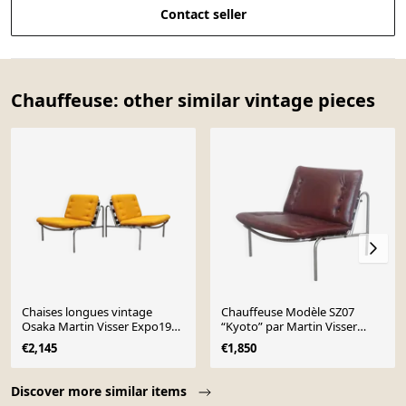
Contact seller
Chauffeuse: other similar vintage pieces
Chaises longues vintage
Chauffeuse Modèle SZ07
Osaka Martin Visser Expo1970
“Kyoto” par Martin Visser
Japon 't Spectrum
pour Spectrum
€2,145
€1,850
Page 1 of 10
Discover more similar items