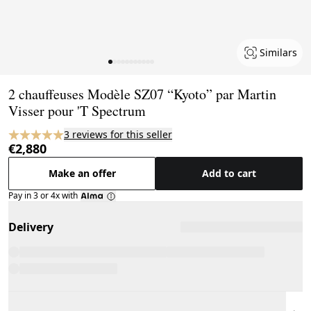
Similars
Page 1 of 11
2 chauffeuses Modèle SZ07 “Kyoto” par Martin
Visser pour 'T Spectrum
3 reviews for this seller
€2,880
Make an offer
Add to cart
Pay in 3 or 4x with
Delivery