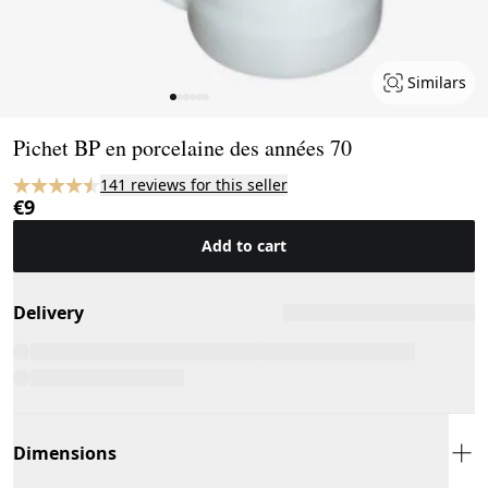
Similars
Page 1 of 6
Pichet BP en porcelaine des années 70
141 reviews for this seller
€9
Add to cart
Delivery
Dimensions