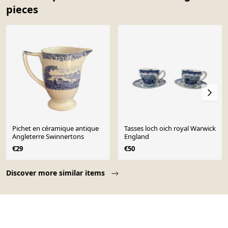
pieces
Pichet en céramique antique
Tasses loch oich royal Warwick
Angleterre Swinnertons
England
€29
€50
Page 1 of 10
Discover more similar items