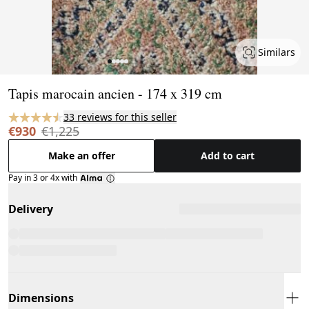
Similars
Page 1 of 5
Tapis marocain ancien - 174 x 319 cm
33 reviews for this seller
€930
€1,225
Make an offer
Add to cart
Pay in 3 or 4x with
Delivery
Dimensions