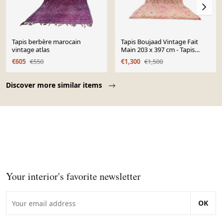
Tapis berbère marocain
Tapis Boujaad Vintage Fait
vintage atlas
Main 203 x 397 cm - Tapis
Marocain - Tapis en Laine
€605
€550
€1,300
€1,500
Berbère
Page 1 of 10
Discover more similar items
Your interior's favorite newsletter
OK