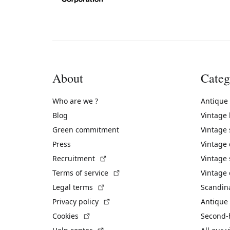
About
Categ
Who are we ?
Antique
Blog
Vintage
Green commitment
Vintage
Press
Vintage
(External link)
Recruitment
Vintage 
(External link)
Terms of service
Vintage 
(External link)
Legal terms
Scandin
(External link)
Privacy policy
Antique 
(External link)
Cookies
Second-
(External link)