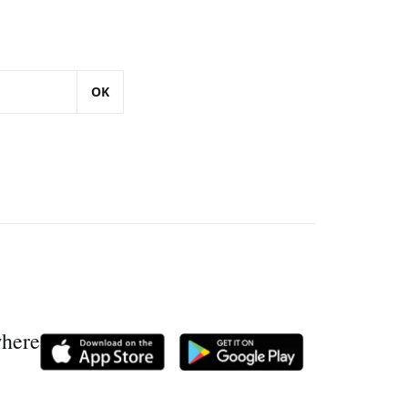
OK
where