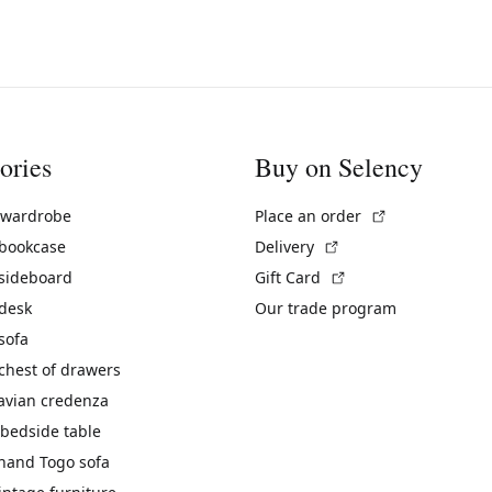
ories
Buy on Selency
(External link)
 wardrobe
Place an order
(External link)
 bookcase
Delivery
(External link)
 sideboard
Gift Card
 desk
Our trade program
sofa
chest of drawers
avian credenza
bedside table
hand Togo sofa