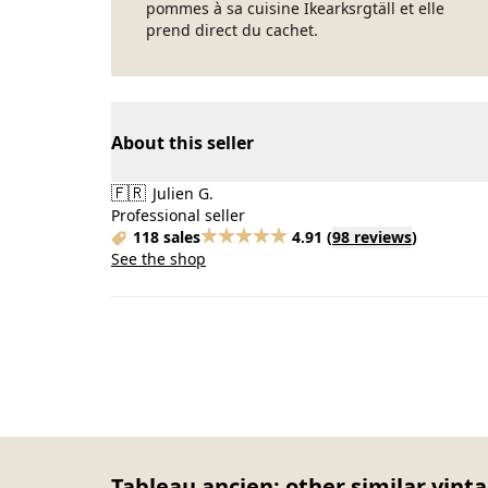
pommes à sa cuisine Ikearksrgtäll et elle
prend direct du cachet.
About this seller
🇫🇷
Julien G.
Professional seller
118 sales
4.91
(
98 reviews
)
See the shop
Tableau ancien: other similar vint