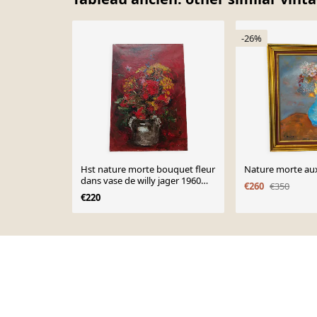
-26%
Hst nature morte bouquet fleur
Nature morte aux
dans vase de willy jager 1960
€260
€350
allemagne 1960
€220
Page 1 of 10