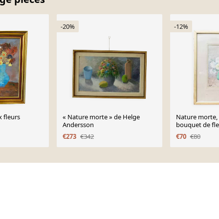
-20%
-12%
 fleurs
« Nature morte » de Helge
Nature morte, 
Andersson
bouquet de fle
€273
€342
€70
€80