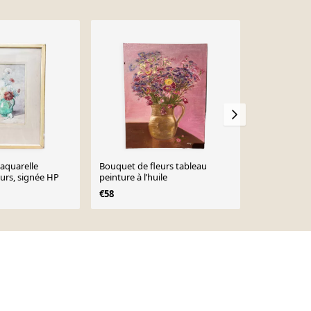
-4%
aquarelle
Bouquet de fleurs tableau
Nature morte
urs, signée HP
peinture à l’huile
€215
€225
€58