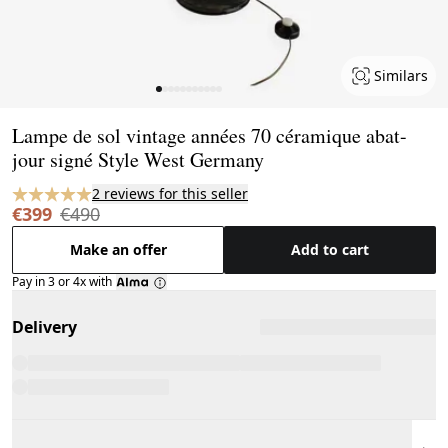
Similars
Page 1 of 11
Lampe de sol vintage années 70 céramique abat-
jour signé Style West Germany
2 reviews for this seller
€399
€490
Make an offer
Add to cart
Pay in 3 or 4x with
Delivery