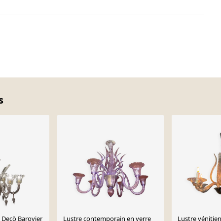
s
t Decò Barovier
Lustre contemporain en verre
Lustre vénitien