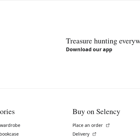
Treasure hunting every
Download our app
ories
Buy on Selency
(External link)
 wardrobe
Place an order
(External link)
 bookcase
Delivery