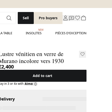
Sell
Pro buyers
NEW
LA TABLE
INSOLITES
PIÈCES D'EXCEPTION
Lustre vénitien en verre de
Murano incolore vers 1930
€2,400
Add to cart
ay in 3 or 4x with
Delivery