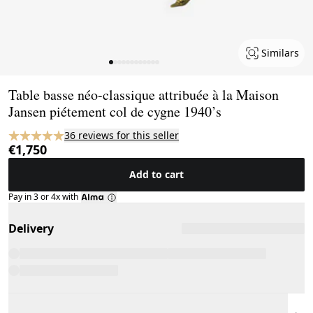
Similars
Page 1 of 12
Table basse néo-classique attribuée à la Maison
Jansen piétement col de cygne 1940’s
36 reviews for this seller
€1,750
Add to cart
Pay in 3 or 4x with
Delivery