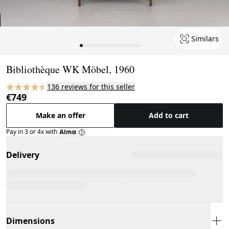
Similars
Page 1 of 20
Bibliothèque WK Möbel, 1960
136 reviews for this seller
€749
Make an offer
Add to cart
Pay in 3 or 4x with
Delivery
Dimensions