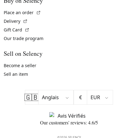
Buy on Selency
(External link)
Place an order
(External link)
Delivery
(External link)
Gift Card
Our trade program
Sell on Selency
Become a seller
Sell an item
🇬🇧
€
Our customers' reviews: 4.6/5
©2026 SELENCY