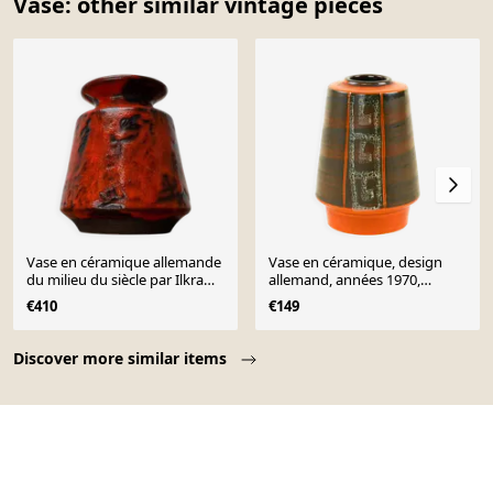
Vase: other similar vintage pieces
Vase en céramique allemande
Vase en céramique, design
du milieu du siècle par Ilkra
allemand, années 1970,
Edelkeramik, années 1960
fabriqué en Allemagne de
€410
€149
l'Ouest
Page 1 of 10
Discover more similar items