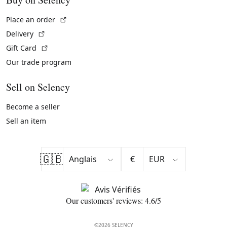
(External link)
Place an order
(External link)
Delivery
(External link)
Gift Card
Our trade program
Sell on Selency
Become a seller
Sell an item
🇬🇧
€
Our customers' reviews: 4.6/5
©2026 SELENCY