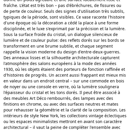
fraîche. L'état est très bon – pas d'ébréchures, de fissures ou
de perte de couleur. Seuls des signes d'utilisation très subtils,
typiques de la période, sont visibles. Ce vase raconte l'histoire
d'une époque où la décoration a cédé la place à une forme
disciplinée, et le luxe s'exprimait par la précision et la lumière.
Sous la surface froide du cristal, un dialogue silencieux de
lumière et de couleur pulse: des reflets dorés sur les bords se
transforment en une brume subtile, et chaque segment
rappelle la vision moderne du design d'entre-deux-guerres.
Des anneaux lisses et la silhouette architecturale capturent
l'atmosphère des salons européens à la mode des années
1930, où les objets étaient des porteurs de fonction raffinée et
d'histoires de progrès. Un accent aussi frappant est mieux mis
en valeur dans un endroit central – sur une commode en bois
de noyer ou une console en verre, où la lumière soulignera
l'épaisseur du cristal et les tons dorés. Il peut être associé à
des meubles Art Déco rembourrés, des lampes avec des
finitions en chrome, ou avec des surfaces neutres et mates
pour rehausser la géométrie et la clarté de la composition. Les
intérieurs de style New York, les collections vintage éclectiques
ou les espaces minimalistes mettront en avant son caractère
architectural – il vaut la peine de compléter l'ensemble avec