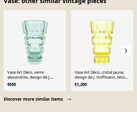
Vase: other similar vintage pieces
Vase Art Déco, verre
Vase Art Déco, cristal jaune,
alexandrite, design de J.
design de J. Hoffmann, Moser,
Hoffmann, Moser,
Tchécoslovaquie, années 1930
€650
€1,200
Tchécoslovaquie, années 1930
Page 1 of 10
Discover more similar items