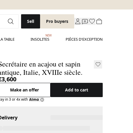
Sell
Pro buyers
NEW
LA TABLE
INSOLITES
PIÈCES D'EXCEPTION
Secrétaire en acajou et sapin
antique, Italie, XVIIIe siècle.
€3,600
Make an offer
Add to cart
ay in 3 or 4x with
Delivery