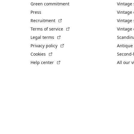
Green commitment
Vintage
Press
Vintage
(External link)
Recruitment
Vintage 
(External link)
Terms of service
Vintage 
(External link)
Legal terms
Scandin
(External link)
Privacy policy
Antique 
(External link)
Cookies
Second-
(External link)
Help center
All our 