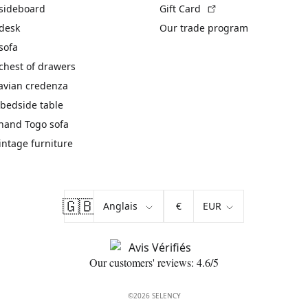
(External link)
 sideboard
Gift Card
 desk
Our trade program
sofa
chest of drawers
avian credenza
bedside table
hand Togo sofa
vintage furniture
🇬🇧
€
Our customers' reviews: 4.6/5
©2026 SELENCY