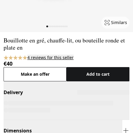
Similars
Page 1 of 12
Bouillotte en gré, chauffe-lit, ou bouteille ronde et
plate en
4 reviews for this seller
€40
Make an offer
Add to cart
Delivery
Dimensions