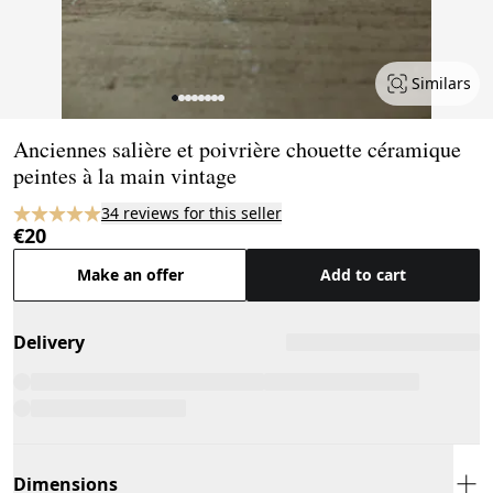
Similars
Page 1 of 8
Anciennes salière et poivrière chouette céramique
peintes à la main vintage
34 reviews for this seller
€20
Make an offer
Add to cart
Delivery
Dimensions