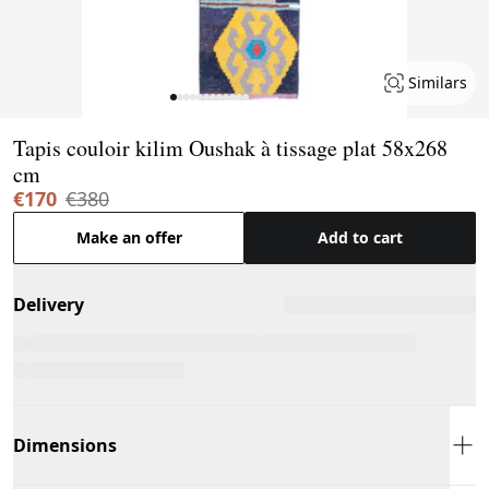
Similars
Page 1 of 12
Tapis couloir kilim Oushak à tissage plat 58x268
cm
€170
€380
Make an offer
Add to cart
Delivery
Dimensions