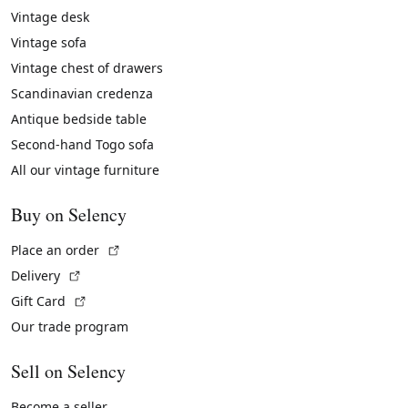
Vintage desk
Vintage sofa
Vintage chest of drawers
Scandinavian credenza
Antique bedside table
Second-hand Togo sofa
All our vintage furniture
Buy on Selency
(External link)
Place an order
(External link)
Delivery
(External link)
Gift Card
Our trade program
Sell on Selency
Become a seller