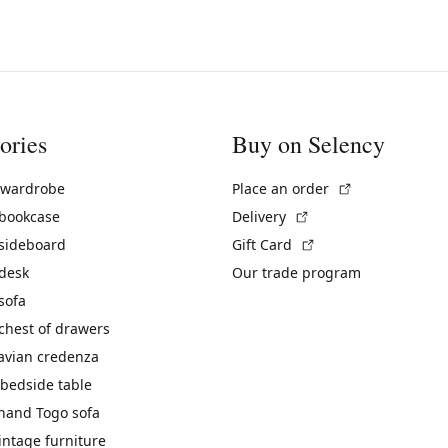
ories
Buy on Selency
(External link)
 wardrobe
Place an order
(External link)
 bookcase
Delivery
(External link)
 sideboard
Gift Card
 desk
Our trade program
sofa
chest of drawers
avian credenza
bedside table
hand Togo sofa
vintage furniture