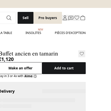
Sell
Pro buyers
NEW
LA TABLE
INSOLITES
PIÈCES D'EXCEPTION
Buffet ancien en tamarin
€1,120
Make an offer
Add to cart
ay in 3 or 4x with
Delivery