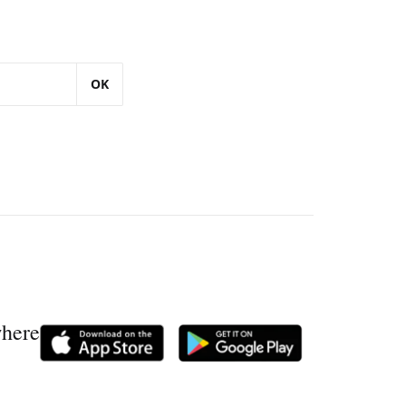
OK
where