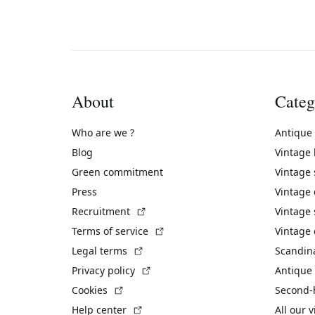
About
Categ
Who are we ?
Antique
Blog
Vintage
Green commitment
Vintage
Press
Vintage
(External link)
Recruitment
Vintage 
(External link)
Terms of service
Vintage 
(External link)
Legal terms
Scandin
(External link)
Privacy policy
Antique 
(External link)
Cookies
Second-
(External link)
Help center
All our 