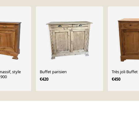
assif, style
Buffet parisien
Très joli Buffe
1900
€420
€450