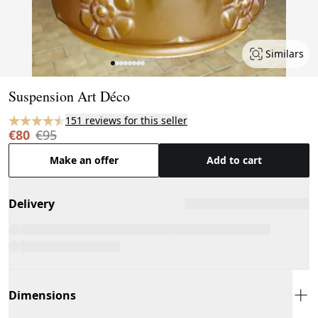
Similars
Page 1 of 8
Suspension Art Déco
151 reviews for this seller
€80
€95
Make an offer
Add to cart
Delivery
Dimensions