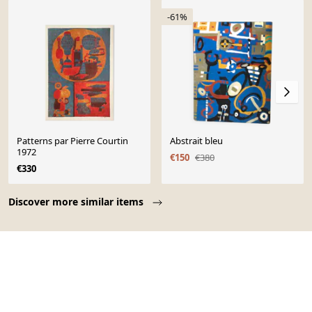
-61%
Patterns par Pierre Courtin
Abstrait bleu
1972
€150
€380
€330
Page 1 of 10
Discover more similar items