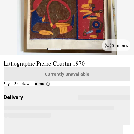
Similars
Page 1 of 8
Lithographie Pierre Courtin 1970
Currently unavailable
Pay in 3 or 4x with
Delivery